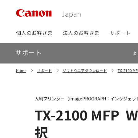
グ
個人のお客さま
法人のお客さま
サポート
ロ
ー
ロ
サポート
バ
よ
ー
ル
カ
ナ
サ
ル
Home
サポート
ソフトウエアダウンロード
TX-2100
イ
ビ
ナ
ト
ビ
内
の
現
大判プリンター（imagePROGRAPH：インクジェッ
在
位
TX-2100 MFP
W
置
択