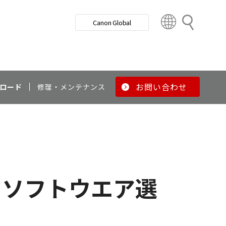
検
Canon Global
索
C
o
u
n
t
r
お問い合わせ
ロード
修理・メンテナンス
y
&
R
e
g
i
o
ソフトウエア選
n