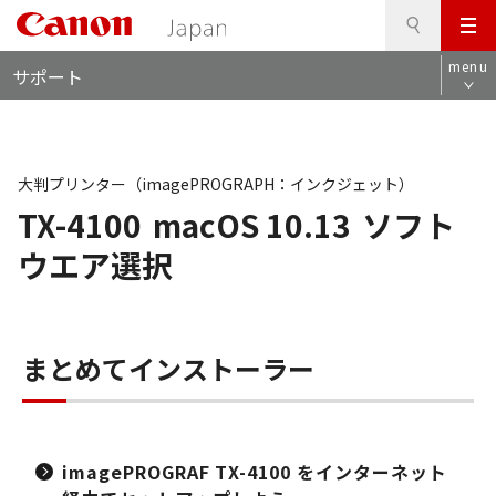
検
このページの本文へ
メ
索
ロ
ニ
menu
サポート
ー
ュ
カ
ー
ル
ナ
ビ
大判プリンター（imagePROGRAPH：インクジェット）
TX-4100
macOS 10.13
ソフト
ウエア選択
まとめてインストーラー
imagePROGRAF TX-4100 をインターネット