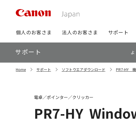
グ
個人のお客さま
法人のお客さま
サポート
ロ
ー
ロ
サポート
バ
よ
ー
ル
カ
ナ
サ
ル
Home
サポート
ソフトウエアダウンロード
PR7-HY
イ
ビ
ナ
ト
ビ
内
の
現
電卓／ポインター／クリッカー
在
位
PR7-HY
Window
置