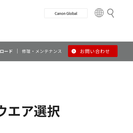
検
Canon Global
索
C
o
u
n
t
r
お問い合わせ
ロード
修理・メンテナンス
y
&
R
e
g
i
o
ウエア選択
n