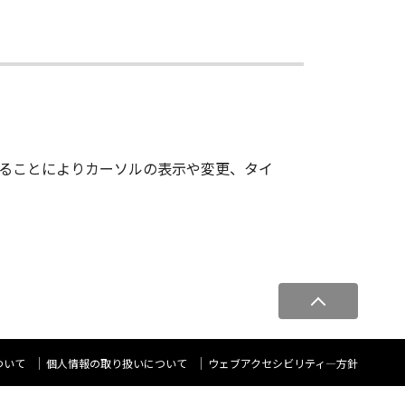
ールすることによりカーソルの表示や変更、タイ
ペ
ー
ジ
ト
ついて
個人情報の取り扱いについて
ウェブアクセシビリティ―方針
ッ
プ