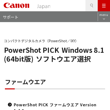
検
このページの本文へ
メ
索
ロ
ニ
menu
サポート
ー
ュ
カ
ー
ル
ナ
ビ
コンパクトデジタルカメラ（PowerShot／IXY）
PowerShot PICK
Windows 8.1
(64bit版)
ソフトウエア選択
ファームウエア
PowerShot PICK ファームウエア Version