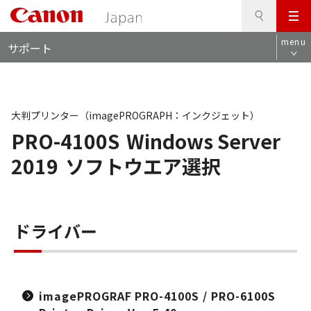
検
このページの本文へ
メ
索
ロ
ニ
menu
サポート
ー
ュ
カ
ー
ル
ナ
ビ
大判プリンター（imagePROGRAPH：インクジェット）
PRO-4100S
Windows Server
2019
ソフトウエア選択
ドライバー
imagePROGRAF PRO-4100S / PRO-6100S