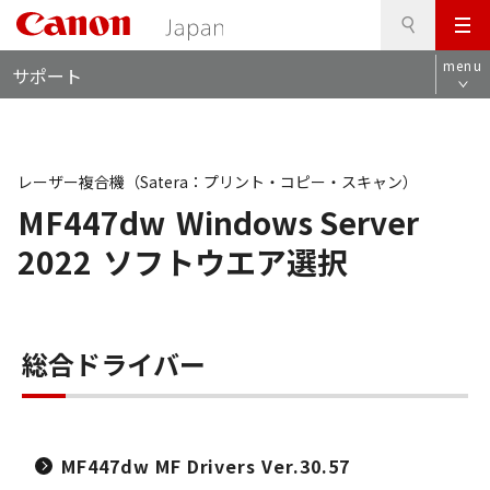
検
このページの本文へ
メ
索
ロ
ニ
menu
サポート
ー
ュ
カ
ー
ル
ナ
ビ
レーザー複合機（Satera：プリント・コピー・スキャン）
MF447dw
Windows Server
2022
ソフトウエア選択
総合ドライバー
MF447dw MF Drivers Ver.30.57