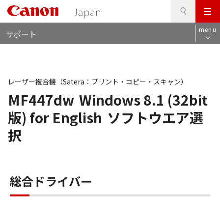
検
このページの本文へ
メ
索
ロ
ニ
menu
サポート
ー
ュ
カ
ー
ル
ナ
ビ
レーザー複合機（Satera：プリント・コピー・スキャン）
MF447dw
Windows 8.1 (32bit
版) for English
ソフトウエア選
択
総合ドライバー