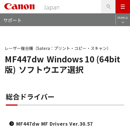
検
このページの本文へ
メ
索
ロ
ニ
menu
サポート
ー
ュ
カ
ー
ル
ナ
ビ
レーザー複合機（Satera：プリント・コピー・スキャン）
MF447dw
Windows 10 (64bit
版)
ソフトウエア選択
総合ドライバー
MF447dw MF Drivers Ver.30.57