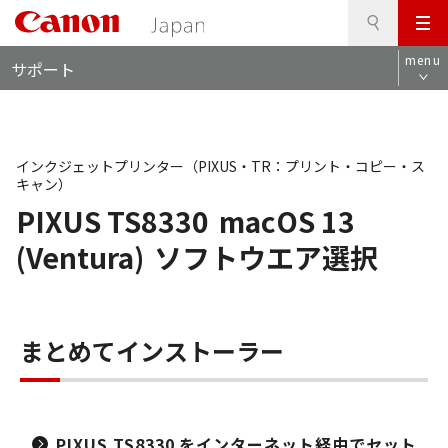
検
このページの本文へ
メ
索
ロ
ニ
menu
サポート
ー
ュ
カ
ー
ル
ナ
ビ
インクジェットプリンター（PIXUS・TR：プリント・コピー・ス
キャン）
PIXUS TS8330
macOS 13
(Ventura)
ソフトウエア選択
まとめてインストーラー
PIXUS TS8330 をインターネット経由でセット