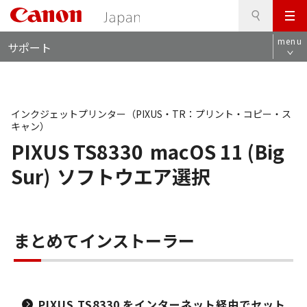
検
このページの本文へ
メ
索
ロ
ニ
menu
サポート
ー
ュ
カ
ー
ル
ナ
ビ
インクジェットプリンター（PIXUS・TR：プリント・コピー・ス
キャン）
PIXUS TS8330
macOS 11 (Big
Sur)
ソフトウエア選択
まとめてインストーラー
PIXUS TS8330 をインターネット経由でセット