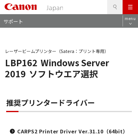
検
このページの本文へ
メ
索
ロ
ニ
menu
サポート
ー
ュ
カ
ー
ル
ナ
ビ
レーザービームプリンター（Satera：プリント専用）
LBP162
Windows Server
2019
ソフトウエア選択
推奨プリンタードライバー
CARPS2 Printer Driver Ver.31.10（64bit）