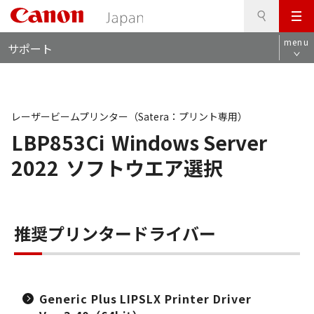
検
このページの本文へ
メ
索
ロ
ニ
menu
サポート
ー
ュ
カ
ー
ル
ナ
ビ
レーザービームプリンター（Satera：プリント専用）
LBP853Ci
Windows Server
2022
ソフトウエア選択
推奨プリンタードライバー
Generic Plus LIPSLX Printer Driver