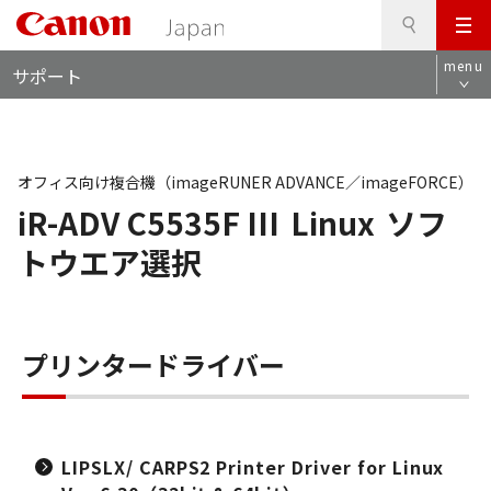
検
このページの本文へ
メ
索
ロ
ニ
menu
サポート
ー
ュ
カ
ー
ル
ナ
ビ
オフィス向け複合機（imageRUNER ADVANCE／imageFORCE）
iR-ADV C5535F III
Linux
ソフ
トウエア選択
プリンタードライバー
LIPSLX/ CARPS2 Printer Driver for Linux