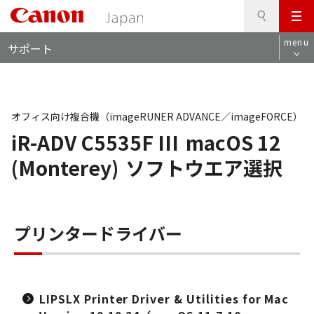
検
このページの本文へ
メ
索
ロ
ニ
menu
サポート
ー
ュ
カ
ー
ル
ナ
ビ
オフィス向け複合機（imageRUNER ADVANCE／imageFORCE）
iR-ADV C5535F III
macOS 12
(Monterey)
ソフトウエア選択
プリンタードライバー
LIPSLX Printer Driver & Utilities for Mac