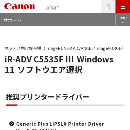
検
このページの本文へ
メ
索
ロ
ニ
menu
サポート
ー
ュ
カ
ー
ル
ナ
ビ
オフィス向け複合機（imageRUNER ADVANCE／imageFORCE）
iR-ADV C5535F III
Windows
11
ソフトウエア選択
推奨プリンタードライバー
Generic Plus LIPSLX Printer Driver