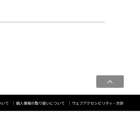
ペ
ー
ジ
ト
ついて
個人情報の取り扱いについて
ウェブアクセシビリティ―方針
ッ
プ
へ