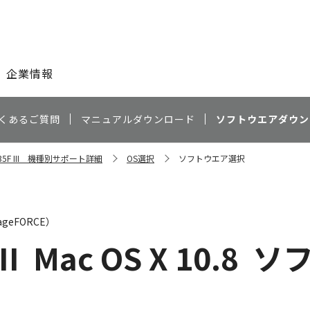
このページの本文へ
企業情報
くあるご質問
マニュアルダウンロード
ソフトウエアダウン
5535F III 機種別サポート詳細
OS選択
ソフトウエア選択
geFORCE）
II
Mac OS X 10.8
ソ