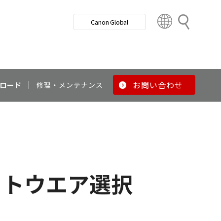
検
Canon Global
索
C
o
u
n
t
r
お問い合わせ
ロード
修理・メンテナンス
y
&
R
e
g
i
o
フトウエア選択
n