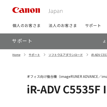
グ
個人のお客さま
法人のお客さま
サポート
ロ
ー
ロ
サポート
バ
よ
ー
ル
カ
ナ
サ
ル
Home
サポート
ソフトウエアダウンロード
iR-ADV C
イ
ビ
ナ
ト
ビ
内
の
現
オフィス向け複合機（imageRUNER ADVANCE／ima
在
位
iR-ADV C5535F I
置