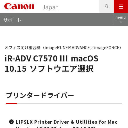
検
このページの本文へ
メ
索
ロ
ニ
menu
サポート
ー
ュ
カ
ー
ル
ナ
ビ
オフィス向け複合機（imageRUNER ADVANCE／imageFORCE）
iR-ADV C7570 III
macOS
10.15
ソフトウエア選択
プリンタードライバー
LIPSLX Printer Driver & Utilities for Mac