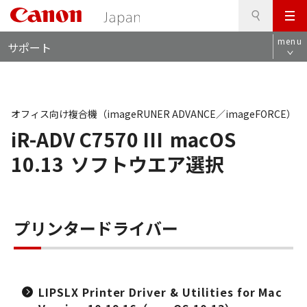
検
このページの本文へ
メ
索
ロ
ニ
menu
サポート
ー
ュ
カ
ー
ル
ナ
ビ
オフィス向け複合機（imageRUNER ADVANCE／imageFORCE）
iR-ADV C7570 III
macOS
10.13
ソフトウエア選択
プリンタードライバー
LIPSLX Printer Driver & Utilities for Mac