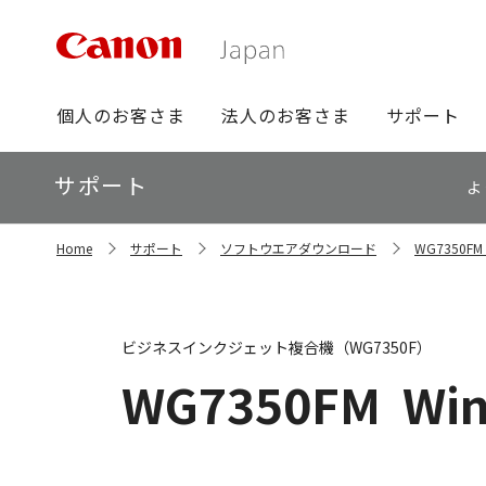
グ
個人のお客さま
法人のお客さま
サポート
ロ
ー
ロ
サポート
バ
よ
ー
ル
カ
ナ
サ
ル
Home
サポート
ソフトウエアダウンロード
WG7350
イ
ビ
ナ
ト
ビ
内
の
現
ビジネスインクジェット複合機（WG7350F）
在
位
WG7350FM
Win
置