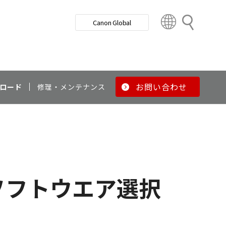
検
Canon Global
索
C
o
u
n
t
r
お問い合わせ
ロード
修理・メンテナンス
y
&
R
e
g
i
o
ソフトウエア選択
n