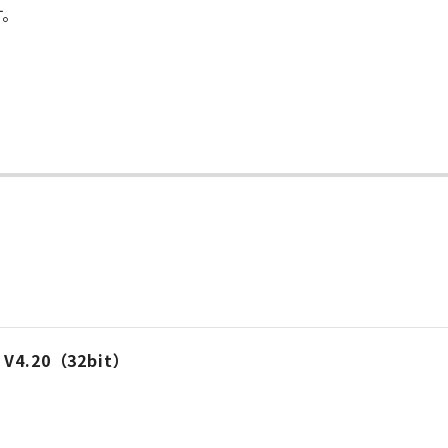
す。
l V4.20（32bit）