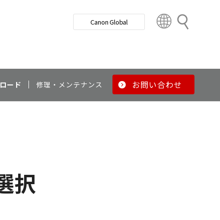
検
Canon Global
索
C
o
u
n
t
r
お問い合わせ
ロード
修理・メンテナンス
y
&
R
e
g
i
o
選択
n