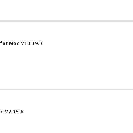
ー
 for Mac V10.19.7
ー
ac V2.15.6