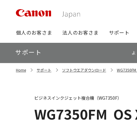
グ
個人のお客さま
法人のお客さま
サポート
ロ
ー
ロ
サポート
バ
よ
ー
ル
カ
ナ
サ
ル
Home
サポート
ソフトウエアダウンロード
WG7350
イ
ビ
ナ
ト
ビ
内
の
現
ビジネスインクジェット複合機（WG7350F）
在
位
WG7350FM
OS 
置