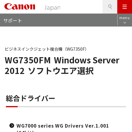
検
このページの本文へ
メ
索
ロ
ニ
menu
サポート
ー
ュ
カ
ー
ル
ナ
ビ
ビジネスインクジェット複合機（WG7350F）
WG7350FM
Windows Server
2012
ソフトウエア選択
総合ドライバー
WG7000 series WG Drivers Ver.1.001