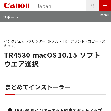
検
このページの本文へ
メ
索
ロ
ニ
menu
サポート
ー
ュ
カ
ー
ル
ナ
ビ
インクジェットプリンター（PIXUS・TR：プリント・コピー・ス
キャン）
TR4530
macOS 10.15
ソフト
ウエア選択
まとめてインストーラー
TR4530 をインターネット経由でセットアップ