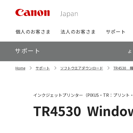
グ
個人のお客さま
法人のお客さま
サポート
ロ
ー
ロ
サポート
バ
よ
ー
ル
カ
ナ
サ
ル
Home
サポート
ソフトウエアダウンロード
TR4530
イ
ビ
ナ
ト
ビ
内
の
現
インクジェットプリンター（PIXUS・TR：プリント
在
位
TR4530
Window
置