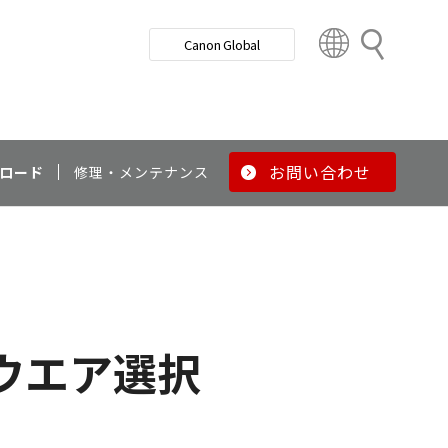
検
Canon Global
索
C
o
u
n
t
r
お問い合わせ
ロード
修理・メンテナンス
y
&
R
e
g
i
o
ウエア選択
n