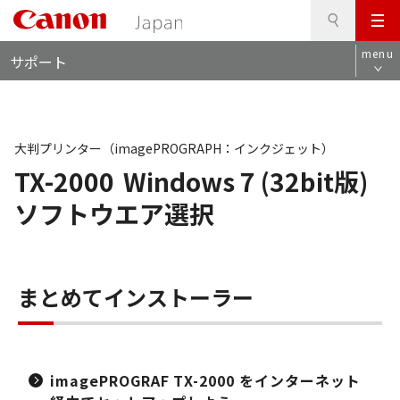
検
このページの本文へ
メ
索
ロ
ニ
menu
サポート
ー
ュ
カ
ー
ル
ナ
ビ
大判プリンター（imagePROGRAPH：インクジェット）
TX-2000
Windows 7 (32bit版)
ソフトウエア選択
まとめてインストーラー
imagePROGRAF TX-2000 をインターネット