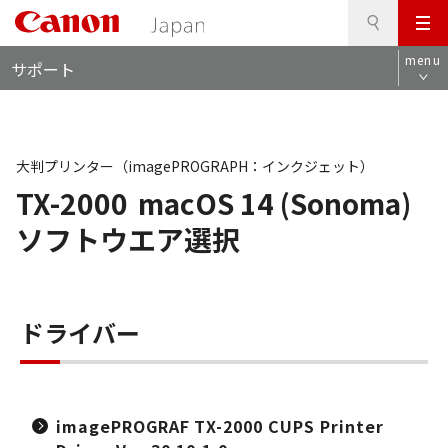
検
このページの本文へ
メ
索
ロ
ニ
menu
サポート
ー
ュ
カ
ー
ル
ナ
ビ
大判プリンター（imagePROGRAPH：インクジェット）
TX-2000
macOS 14 (Sonoma)
ソフトウエア選択
ドライバー
imagePROGRAF TX-2000 CUPS Printer