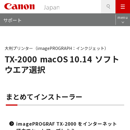
検
このページの本文へ
メ
索
ロ
ニ
menu
サポート
ー
ュ
カ
ー
ル
ナ
ビ
大判プリンター（imagePROGRAPH：インクジェット）
TX-2000
macOS 10.14
ソフト
ウエア選択
まとめてインストーラー
imagePROGRAF TX-2000 をインターネット