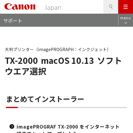
検
このページの本文へ
メ
索
ロ
ニ
menu
サポート
ー
ュ
カ
ー
ル
ナ
ビ
大判プリンター（imagePROGRAPH：インクジェット）
TX-2000
macOS 10.13
ソフト
ウエア選択
まとめてインストーラー
imagePROGRAF TX-2000 をインターネット