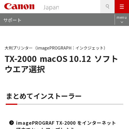
検
このページの本文へ
メ
索
ロ
ニ
menu
サポート
ー
ュ
カ
ー
ル
ナ
ビ
大判プリンター（imagePROGRAPH：インクジェット）
TX-2000
macOS 10.12
ソフト
ウエア選択
まとめてインストーラー
imagePROGRAF TX-2000 をインターネット