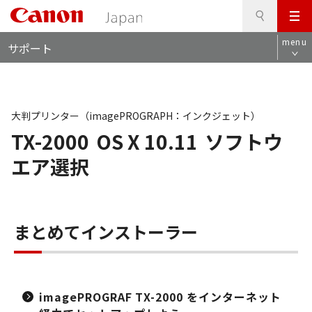
検
このページの本文へ
メ
索
ロ
ニ
menu
サポート
ー
ュ
カ
ー
ル
ナ
ビ
大判プリンター（imagePROGRAPH：インクジェット）
TX-2000
OS X 10.11
ソフトウ
エア選択
まとめてインストーラー
imagePROGRAF TX-2000 をインターネット