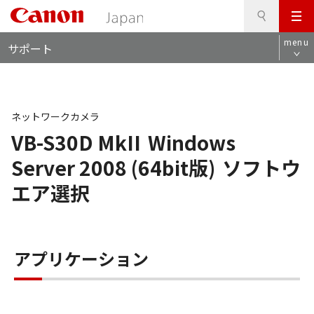
検
このページの本文へ
メ
索
ロ
ニ
menu
サポート
ー
ュ
カ
ー
ル
ナ
ビ
ネットワークカメラ
VB-S30D MkII
Windows
Server 2008 (64bit版)
ソフトウ
エア選択
アプリケーション