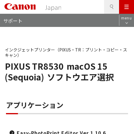
検
このページの本文へ
メ
索
ロ
ニ
menu
サポート
ー
ュ
カ
ー
ル
ナ
ビ
インクジェットプリンター（PIXUS・TR：プリント・コピー・ス
キャン）
PIXUS TR8530
macOS 15
(Sequoia)
ソフトウエア選択
アプリケーション
Easy-PhotoPrint Editor Ver.1.10.6