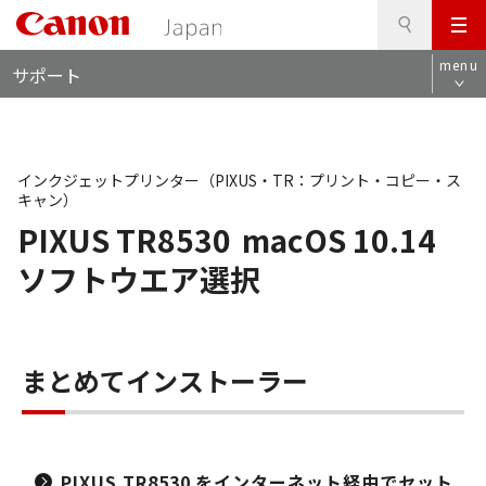
検
このページの本文へ
メ
索
ロ
ニ
menu
サポート
ー
ュ
カ
ー
ル
ナ
ビ
インクジェットプリンター（PIXUS・TR：プリント・コピー・ス
キャン）
PIXUS TR8530
macOS 10.14
ソフトウエア選択
まとめてインストーラー
PIXUS TR8530 をインターネット経由でセット