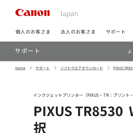
グ
個人のお客さま
法人のお客さま
サポート
ロ
ー
ロ
サポート
バ
よ
ー
ル
カ
ナ
サ
ル
Home
サポート
ソフトウエアダウンロード
PIXUS T
イ
ビ
ナ
ト
ビ
内
の
現
インクジェットプリンター（PIXUS・TR：プリント
在
位
PIXUS TR8530
置
択