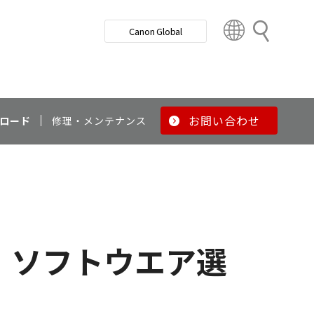
検
Canon Global
索
C
o
u
n
t
r
お問い合わせ
ロード
修理・メンテナンス
y
&
R
e
g
i
o
ソフトウエア選
n