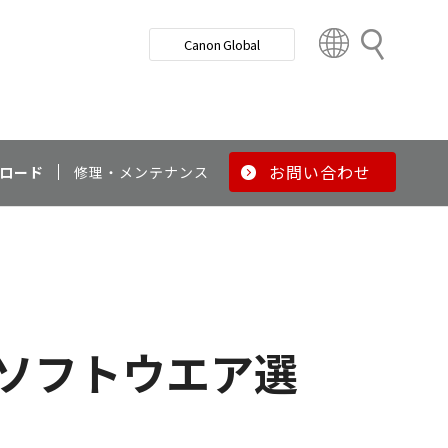
検
Canon Global
索
C
o
u
n
t
r
お問い合わせ
ロード
修理・メンテナンス
y
&
R
e
g
i
o
ソフトウエア選
n