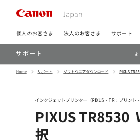
グ
個人のお客さま
法人のお客さま
サポート
ロ
ー
ロ
サポート
バ
よ
ー
ル
カ
ナ
サ
ル
Home
サポート
ソフトウエアダウンロード
PIXUS T
イ
ビ
ナ
ト
ビ
内
の
現
インクジェットプリンター（PIXUS・TR：プリント
在
位
PIXUS TR8530
置
択