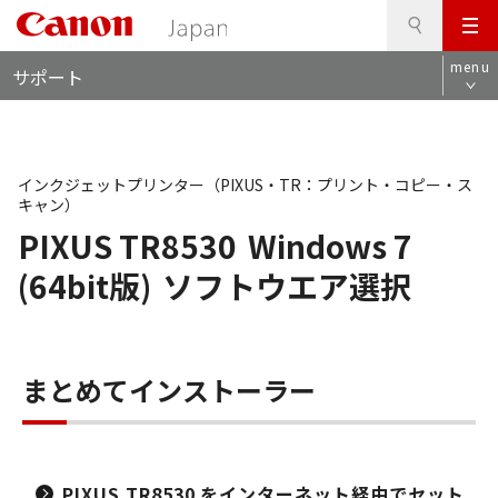
検
このページの本文へ
メ
索
ロ
ニ
menu
サポート
ー
ュ
カ
ー
ル
ナ
ビ
インクジェットプリンター（PIXUS・TR：プリント・コピー・ス
キャン）
PIXUS TR8530
Windows 7
(64bit版)
ソフトウエア選択
まとめてインストーラー
PIXUS TR8530 をインターネット経由でセット