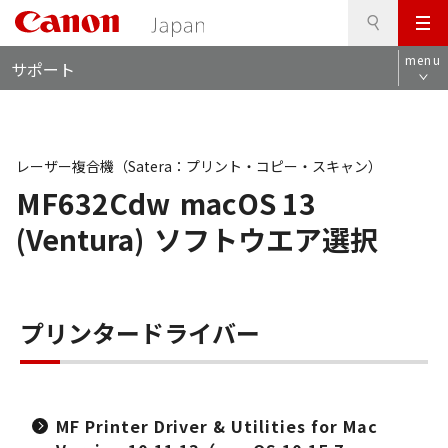
検
このページの本文へ
メ
索
ロ
ニ
menu
サポート
ー
ュ
カ
ー
ル
ナ
ビ
レーザー複合機（Satera：プリント・コピー・スキャン）
MF632Cdw
macOS 13
(Ventura)
ソフトウエア選択
プリンタードライバー
MF Printer Driver & Utilities for Mac