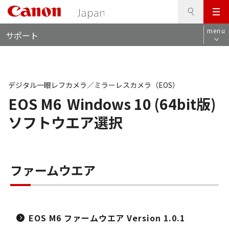
検
このページの本文へ
メ
索
ロ
ニ
menu
サポート
ー
ュ
カ
ー
ル
ナ
ビ
デジタル一眼レフカメラ／ミラーレスカメラ（EOS）
EOS M6
Windows 10 (64bit版)
ソフトウエア選択
ファームウエア
EOS M6 ファームウエア Version 1.0.1