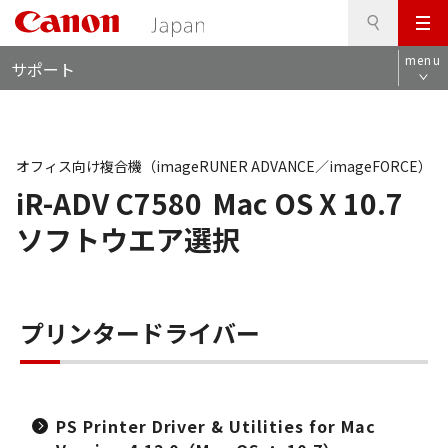
検
このページの本文へ
メ
索
ロ
ニ
menu
サポート
ー
ュ
カ
ー
ル
ナ
ビ
オフィス向け複合機（imageRUNER ADVANCE／imageFORCE）
iR-ADV C7580
Mac OS X 10.7
ソフトウエア選択
プリンタードライバー
PS Printer Driver & Utilities for Mac