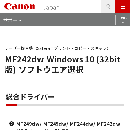
検
このページの本文へ
メ
索
ロ
ニ
menu
サポート
ー
ュ
カ
ー
ル
ナ
ビ
レーザー複合機（Satera：プリント・コピー・スキャン）
MF242dw
Windows 10 (32bit
版)
ソフトウエア選択
総合ドライバー
MF249dw/ MF245dw/ MF244dw/ MF242dw