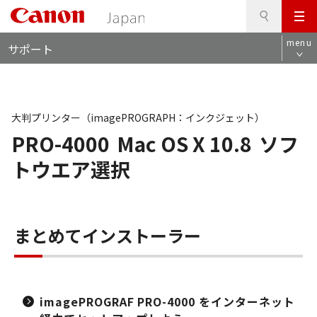
検
このページの本文へ
メ
索
ロ
ニ
menu
サポート
ー
ュ
カ
ー
ル
ナ
ビ
大判プリンター（imagePROGRAPH：インクジェット）
PRO-4000
Mac OS X 10.8
ソフ
トウエア選択
まとめてインストーラー
imagePROGRAF PRO-4000 をインターネット