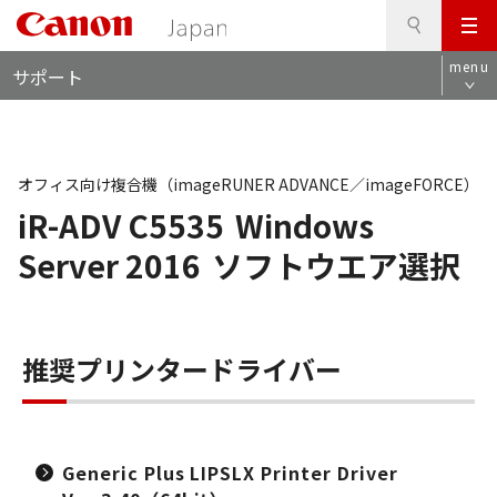
検
このページの本文へ
メ
索
ロ
ニ
menu
サポート
ー
ュ
カ
ー
ル
ナ
ビ
オフィス向け複合機（imageRUNER ADVANCE／imageFORCE）
iR-ADV C5535
Windows
Server 2016
ソフトウエア選択
推奨プリンタードライバー
Generic Plus LIPSLX Printer Driver