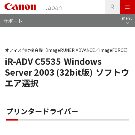
検
このページの本文へ
メ
索
ロ
ニ
menu
サポート
ー
ュ
カ
ー
ル
ナ
ビ
オフィス向け複合機（imageRUNER ADVANCE／imageFORCE）
iR-ADV C5535
Windows
Server 2003 (32bit版)
ソフトウ
エア選択
プリンタードライバー