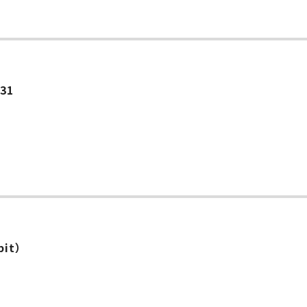
ー
.31
2bit）