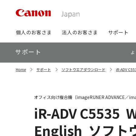
グ
個人のお客さま
法人のお客さま
サポート
ロ
ー
ロ
サポート
バ
よ
ー
ル
カ
ナ
サ
ル
Home
サポート
ソフトウエアダウンロード
iR-ADV 
イ
ビ
ナ
ト
ビ
内
の
現
オフィス向け複合機（imageRUNER ADVANCE／ima
在
位
iR-ADV C5535
W
置
English
ソフト