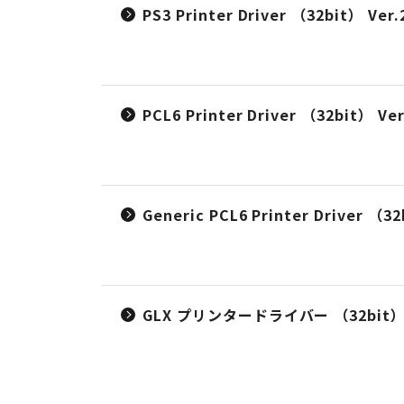
PS3 Printer Driver （32bit） Ver.2
PCL6 Printer Driver （32bit） Ver.
Generic PCL6 Printer Driver
GLX プリンタードライバー （32bit） 