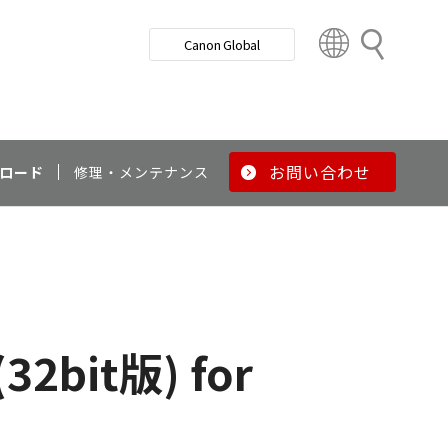
検
Canon Global
索
C
o
u
n
t
r
お問い合わせ
ロード
修理・メンテナンス
y
&
R
e
g
i
o
(32bit版) for
n