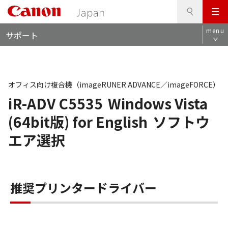
検
このページの本文へ
メ
索
ロ
ニ
menu
サポート
ー
ュ
カ
ー
ル
ナ
ビ
オフィス向け複合機（imageRUNER ADVANCE／imageFORCE）
iR-ADV C5535
Windows Vista
(64bit版) for English
ソフトウ
エア選択
推奨プリンタードライバー