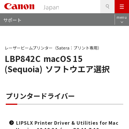
検
このページの本文へ
メ
索
ロ
ニ
menu
サポート
ー
ュ
カ
ー
ル
ナ
ビ
レーザービームプリンター（Satera：プリント専用）
LBP842C
macOS 15
(Sequoia)
ソフトウエア選択
プリンタードライバー
LIPSLX Printer Driver & Utilities for Mac