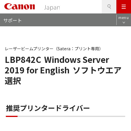
検
このページの本文へ
メ
索
ロ
ニ
menu
サポート
ー
ュ
カ
ー
ル
ナ
ビ
レーザービームプリンター（Satera：プリント専用）
LBP842C
Windows Server
2019 for English
ソフトウエア
選択
推奨プリンタードライバー