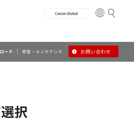
検
Canon Global
索
C
o
u
n
t
r
お問い合わせ
ロード
修理・メンテナンス
y
&
R
e
g
i
o
ア選択
n