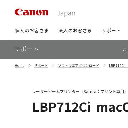
グ
個人のお客さま
法人のお客さま
サポート
ロ
ー
ロ
サポート
バ
よ
ー
ル
カ
ナ
サ
ル
Home
サポート
ソフトウエアダウンロード
LBP712
イ
ビ
ナ
ト
ビ
内
の
現
レーザービームプリンター（Satera：プリント専用
在
位
LBP712Ci
macO
置