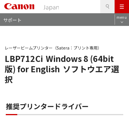
検
このページの本文へ
メ
索
ロ
ニ
menu
サポート
ー
ュ
カ
ー
ル
ナ
ビ
レーザービームプリンター（Satera：プリント専用）
LBP712Ci
Windows 8 (64bit
版) for English
ソフトウエア選
択
推奨プリンタードライバー