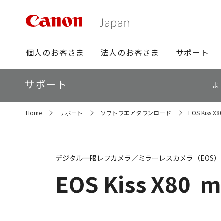
グ
個人のお客さま
法人のお客さま
サポート
ロ
ー
ロ
サポート
バ
よ
ー
ル
カ
ナ
サ
ル
Home
サポート
ソフトウエアダウンロード
EOS Kis
イ
ビ
ナ
ト
ビ
内
の
現
デジタル一眼レフカメラ／ミラーレスカメラ（EOS）
在
位
EOS Kiss X80
m
置