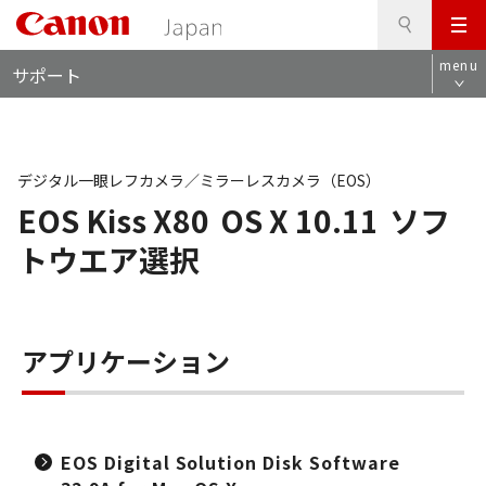
検
このページの本文へ
メ
索
ロ
ニ
menu
サポート
ー
ュ
カ
ー
ル
ナ
ビ
デジタル一眼レフカメラ／ミラーレスカメラ（EOS）
EOS Kiss X80
OS X 10.11
ソフ
トウエア選択
アプリケーション
EOS Digital Solution Disk Software